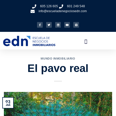
605 126 605
601 249 548
info@escueladenegociosedn.com
MUNDO INMOBILIARIO
El pavo real
03
Jul