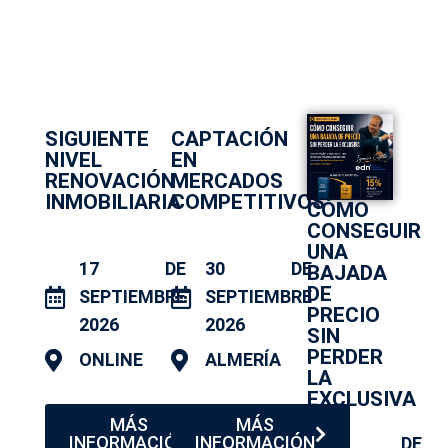
SIGUIENTE
CAPTACIÓN
NIVEL
EN
RENOVACIÓN
MERCADOS
INMOBILIARIA
COMPETITIVOS
CÓMO
CONSEGUIR
UNA
17 DE
30 DE
BAJADA
DE
SEPTIEMBRE
SEPTIEMBRE
PRECIO
2026
2026
SIN
PERDER
ONLINE
ALMERÍA
LA
EXCLUSIVA
MÁS
MÁS
INFORMACIÓN
INFORMACIÓN
1 DE