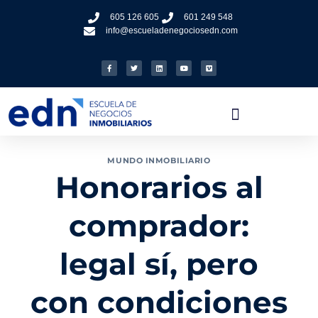
605 126 605
601 249 548
info@escueladenegociosedn.com
MUNDO INMOBILIARIO
Honorarios al
comprador:
legal sí, pero
con condiciones