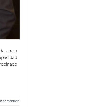
ndas para
capacidad
trocinado
un comentario