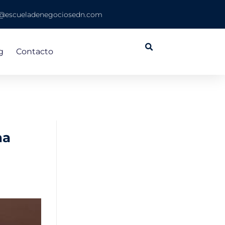
o@escueladenegociosedn.com
g
Contacto
na