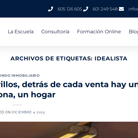
605 126 605
601 249 548
inf
La Escuela
Consultoría
Formación Online
Blo
ARCHIVOS DE ETIQUETAS:
IDEALISTA
NDO INMOBILIARIO
rillos, detrás de cada venta hay u
ona, un hogar
ED ON
DICIEMBRE 4, 2015