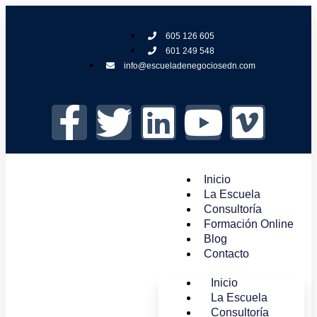
605 126 605
601 249 548
info@escueladenegociosedn.com
Inicio
La Escuela
Consultoría
Formación Online
Blog
Contacto
Inicio
La Escuela
Consultoría