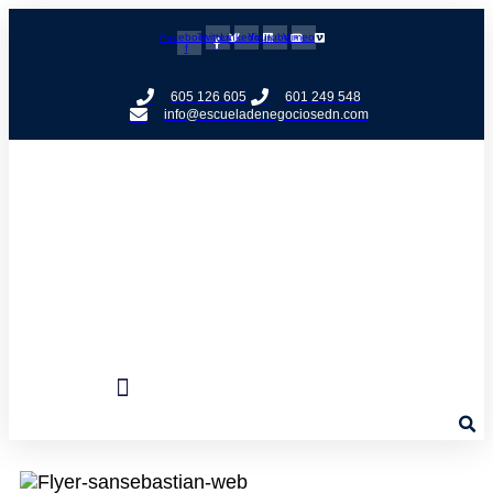
Facebook-
Twitter
Linkedin
Youtube
Vimeo
f
605 126 605
601 249 548
info@escueladenegociosedn.com