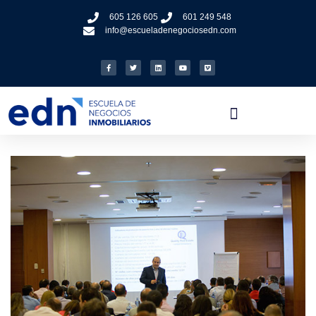
605 126 605
601 249 548
info@escueladenegociosedn.com