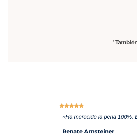
* También





«Ha merecido la pena 100%. E
Renate Arnsteiner