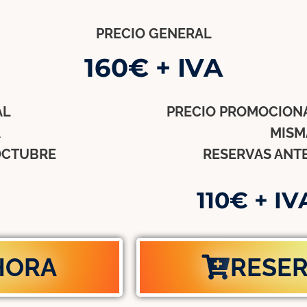
PRECIO GENERAL
160€ + IVA
AL
PRECIO PROMOCIONA
A
MISM
 OCTUBRE
RESERVAS ANTE
110€ + I
HORA
RESE