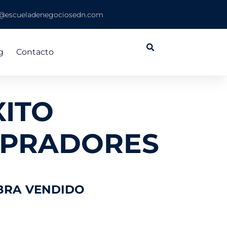
o@escueladenegociosedn.com
g
Contacto
XITO
MPRADORES
BRA
VENDIDO