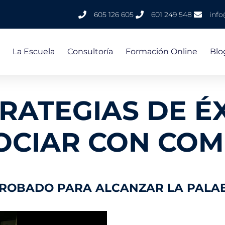
605 126 605
601 249 548
inf
La Escuela
Consultoría
Formación Online
Blo
TRATEGIAS
DE É
OCIAR CON CO
PROBADO PARA ALCANZAR LA PALA